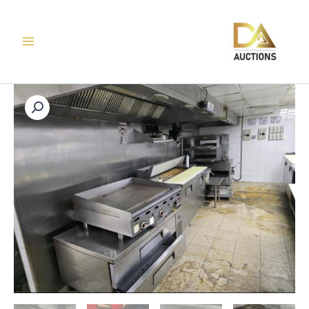
خطي
لى
لمحتوى